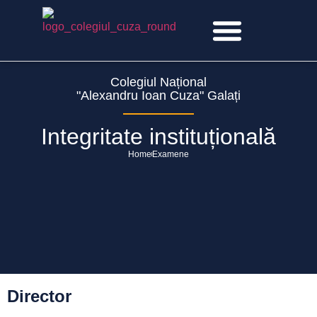
conținut
OFERTA EDUCAȚIONALĂ
Colegiul Național
"Alexandru Ioan Cuza" Galați
Integritate instituțională
Home
Examene
Director