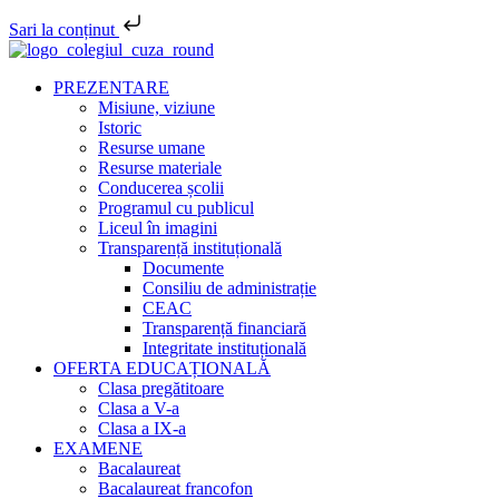
Sari la conținut
PREZENTARE
Misiune, viziune
Istoric
Resurse umane
Resurse materiale
Conducerea școlii
Programul cu publicul
Liceul în imagini
Transparență instituțională
Documente
Consiliu de administrație
CEAC
Transparență financiară
Integritate instituțională
OFERTA EDUCAȚIONALĂ
Clasa pregătitoare
Clasa a V-a
Clasa a IX-a
EXAMENE
Bacalaureat
Bacalaureat francofon