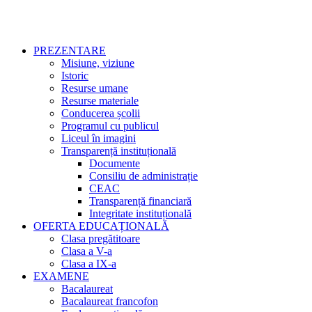
PREZENTARE
Misiune, viziune
Istoric
Resurse umane
Resurse materiale
Conducerea școlii
Programul cu publicul
Liceul în imagini
Transparență instituțională
Documente
Consiliu de administrație
CEAC
Transparență financiară
Integritate instituțională
OFERTA EDUCAȚIONALĂ
Clasa pregătitoare
Clasa a V-a
Clasa a IX-a
EXAMENE
Bacalaureat
Bacalaureat francofon