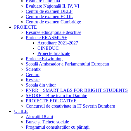
Evaluare națională
Evaluare Națională II, IV, VI
Centru de examen DELF
Centru de examen ECDL
Centru de examen Cambridge
PROIECTE
Resurse educaționale deschise
Proiecte ERASMUS+
Acreditare 2021-2027
CINEDUC
Proiecte finalizate
Proiecte E-twinning
Școală Ambasador a Parlamentului European
Scientix
Cercuri
Reviste
Scoala din viitor
PNRR – SMART LABS FOR BRIGHT STUDENTS
SHORE – Blue team for Danube
PROIECTE EDUCATIVE
Concursul de creativitate in IT Severin Bumbaru
UTILE
Alocații 18 ani
Burse și Tichete sociale
Programul consultațiilor cu părinții