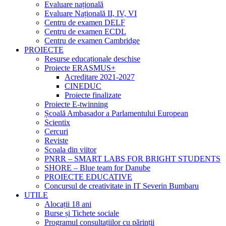
Evaluare națională
Evaluare Națională II, IV, VI
Centru de examen DELF
Centru de examen ECDL
Centru de examen Cambridge
PROIECTE
Resurse educaționale deschise
Proiecte ERASMUS+
Acreditare 2021-2027
CINEDUC
Proiecte finalizate
Proiecte E-twinning
Școală Ambasador a Parlamentului European
Scientix
Cercuri
Reviste
Scoala din viitor
PNRR – SMART LABS FOR BRIGHT STUDENTS
SHORE – Blue team for Danube
PROIECTE EDUCATIVE
Concursul de creativitate in IT Severin Bumbaru
UTILE
Alocații 18 ani
Burse și Tichete sociale
Programul consultațiilor cu părinții