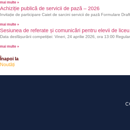
mai multe »
Achiziție publică de servicii de pază – 2026
Invitație de participare Caiet de sarcini servicii de pază Formulare Dra
mai multe »
Sesiunea de referate și comunicări pentru elevii de liceu, 
Data desfășurării competiției: Vineri, 24 aprilie 2026, ora 13:00 Regu
mai multe »
Înapoi la
Noutăți
C