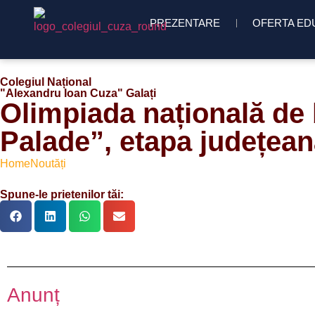
PREZENTARE
OFERTA ED
Colegiul Național
"Alexandru Ioan Cuza" Galați
Olimpiada națională de
Palade”, etapa județea
Home
Noutăți
Spune-le prietenilor tăi:
Anunț