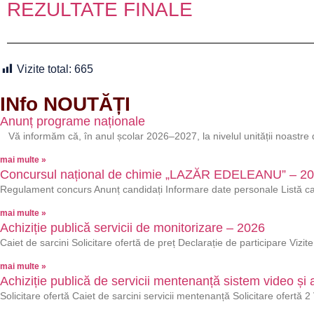
REZULTATE FINALE
Vizite total:
665
INfo NOUTĂȚI
Anunț programe naționale
Vă informăm că, în anul școlar 2026–2027, la nivelul unității noastre
mai multe »
Concursul național de chimie „LAZĂR EDELEANU” – 2
Regulament concurs Anunț candidați Informare date personale Listă ca
mai multe »
Achiziție publică servicii de monitorizare – 2026
Caiet de sarcini Solicitare ofertă de preț Declarație de participare Vizite
mai multe »
Achiziție publică de servicii mentenanță sistem video și
Solicitare ofertă Caiet de sarcini servicii mentenanță Solicitare ofertă 2 V