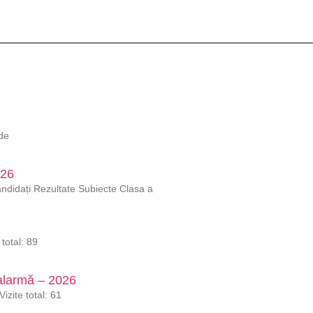
 de
026
ndidați Rezultate Subiecte Clasa a
 total: 89
 alarmă – 2026
izite total: 61