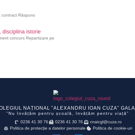
ft contract Răspuns
disciplina istorie
lament concurs Repartizare pe
OLEGIUL NAȚIONAL "ALEXANDRU IOAN CUZA" GALA
”Nu învățăm pentru școală, învățăm pentru viață”
0236 41 30 76
0236 41 30 76
cnaicgl@cuza.ro
Politica de protecție a datelor personale
Politica de cookie-uri